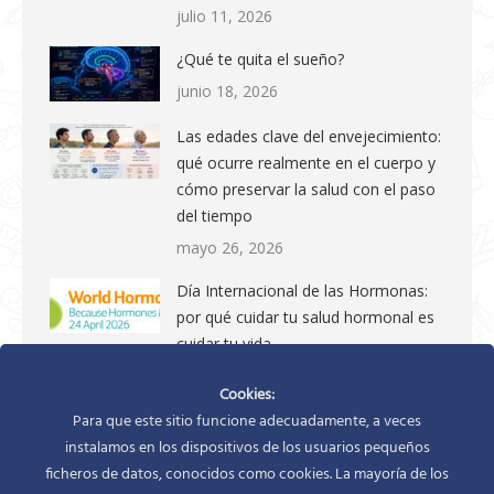
julio 11, 2026
¿Qué te quita el sueño?
junio 18, 2026
Las edades clave del envejecimiento:
qué ocurre realmente en el cuerpo y
cómo preservar la salud con el paso
del tiempo
mayo 26, 2026
Día Internacional de las Hormonas:
por qué cuidar tu salud hormonal es
cuidar tu vida
abril 24, 2026
Cookies:
Disruptores endocrinos: qué son,
Para que este sitio funcione adecuadamente, a veces
cómo nos afectan y cómo
instalamos en los dispositivos de los usuarios pequeños
protegernos
ficheros de datos, conocidos como cookies. La mayoría de los