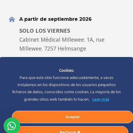
A partir de septiembre 2026
SOLO LOS VIERNES
Cabinet Médical Millewee. 1A, rue
Millewee. 7257 Helmsange
Cookies:
Teléfono
Para que este sitio funcione adecuadamente, a veces
+352 661 418 631
instalamos en los dispositivos de los usuarios pequeños
ficheros de datos, conocidos como cookies. La mayoría de los
grandes sitios web también lo hacen.
Leer más
Email
Aceptar
info@silviarodrigueznutrition.com
Rechazar