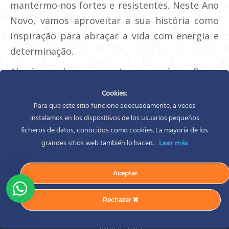
mantermo-nos fortes e resistentes. Neste Ano
Novo, vamos aproveitar a sua história como
inspiração para abraçar a vida com energia e
determinação.
Alguém ainda se pergunta porque é que Bruce
Springsteen é the Boss?
Cookies:
Para que este sitio funcione adecuadamente, a veces
instalamos en los dispositivos de los usuarios pequeños
Category:
Nutrição e dieta
Por
Silvia Rodíguez
Dezembro 27, 2024
ficheros de datos, conocidos como cookies. La mayoría de los
grandes sitios web también lo hacen.
Leer más
Aceptar
Rechazar
2026 © Silvia Rodríguez | Dietista - Nutricionista
Avisos Legales