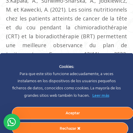
3.Kapała, A., Surwiłłło-Snarska, A., Jodkiewicz,
M. et Kawecki, A. (2021). Les soins nutritionnels
chez les patients atteints de cancer de la tête
et du cou pendant la chimioradiothérapie
(CRT) et la bioradiothérapie (BRT) permettent
une meilleure observance du plan de
traitement. Cancers, 13(11), 2532.
https://doi.org/10.3390/cancers13112532
Cookies:
Para que este sitio funcione adecuadamente, a veces
instalamos en los dispositivos de los usuarios pequeños
Catégorie :
Nutrition et régime
Par
Silvia Rodíguez
mars 19, 2023
ficheros de datos, conocidos como cookies. La mayoría de los
grandes sitios web también lo hacen.
Leer más
Aceptar
Rechazar