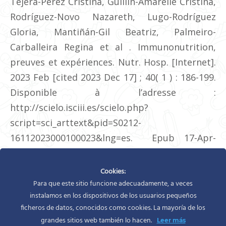
Tejera-Pérez Cristina, Guillín-Amarelle Cristina,
Rodríguez-Novo Nazareth, Lugo-Rodríguez
Gloria, Mantiñán-Gil Beatriz, Palmeiro-
Carballeira Regina et al . Immunonutrition,
preuves et expériences. Nutr. Hosp. [Internet].
2023 Feb [cited 2023 Dec 17] ; 40( 1 ) : 186-199.
Disponible à l’adresse :
http://scielo.isciii.es/scielo.php?
script=sci_arttext&pid=S0212-
16112023000100023&lng=es. Epub 17-Apr-
2023. https://dx.doi.org/10.20960/nh.04226.
Cookies:
Para que este sitio funcione adecuadamente, a veces
Catégorie :
Nutrition et régime
Par
Silvia Rodíguez
instalamos en los dispositivos de los usuarios pequeños
décembre 17, 2023
ficheros de datos, conocidos como cookies. La mayoría de los
grandes sitios web también lo hacen.
Leer más