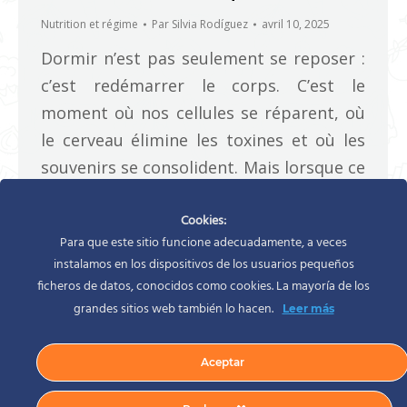
Nutrition et régime
Par
Silvia Rodíguez
avril 10, 2025
Dormir n’est pas seulement se reposer :
c’est redémarrer le corps. C’est le
moment où nos cellules se réparent, où
le cerveau élimine les toxines et où les
souvenirs se consolident. Mais lorsque ce
processus échoue, ce n’est pas
seulement la fatigue qui s’installe. Un
Cookies:
Para que este sitio funcione adecuadamente, a veces
orage métabolique s’active et
instalamos en los dispositivos de los usuarios pequeños
endommage tout l’organisme, du cœur
ficheros de datos, conocidos como cookies. La mayoría de los
au…
grandes sitios web también lo hacen.
Leer más
Aceptar