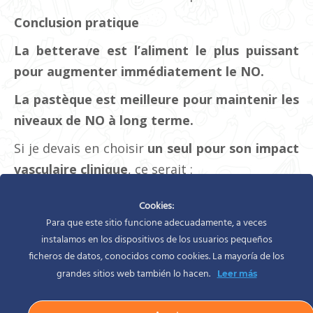
Conclusion pratique
La betterave est l’aliment le plus puissant
pour augmenter immédiatement le NO.
La pastèque est meilleure pour maintenir les
niveaux de NO à long terme.
Si je devais en choisir
un seul pour son impact
vasculaire clinique
, ce serait :
La betterave.
Cookies:
Para que este sitio funcione adecuadamente, a veces
instalamos en los dispositivos de los usuarios pequeños
Catégorie :
Nutrition et régime
Par
Silvia Rodíguez
février 1, 2026
ficheros de datos, conocidos como cookies. La mayoría de los
grandes sitios web también lo hacen.
Leer más